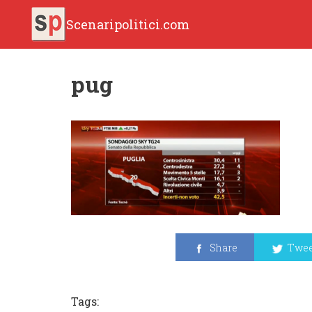
Scenaripolitici.com
pug
Share
Twee
Tags: