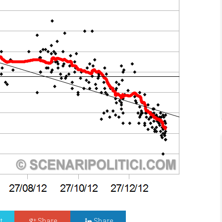
t
Share
Share