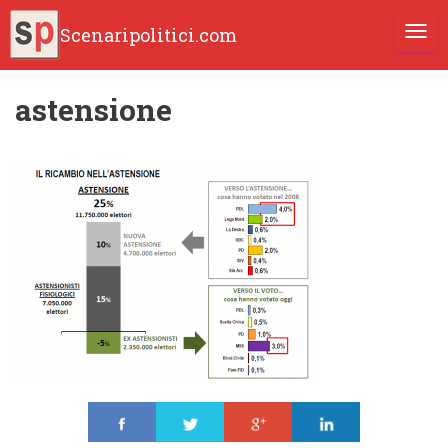
Scenaripolitici.com
TOGG
astensione