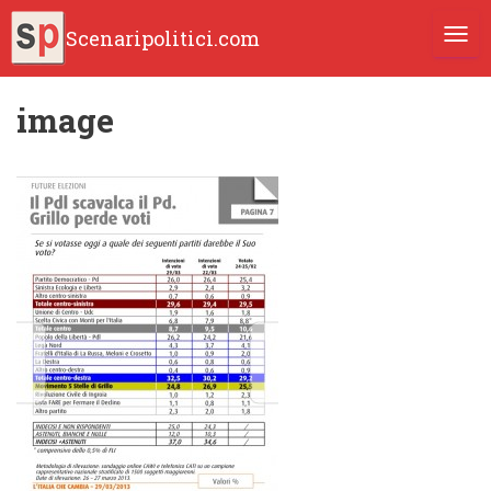
Scenaripolitici.com
TOGG
image