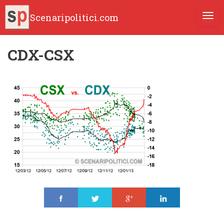
Scenaripolitici.com
TOGG
CDX-CSX
Share
Tweet
Share
Share