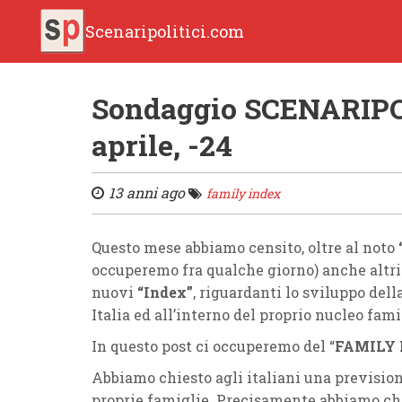
Scenaripolitici.com
Sondaggio SCENARIPO
aprile, -24
13 anni ago
family index
Questo mese abbiamo censito, oltre al noto
occuperemo fra qualche giorno) anche altri
nuovi
“Index”
, riguardanti lo sviluppo del
Italia ed all’interno del proprio nucleo fami
In questo post ci occuperemo del “
FAMILY 
Abbiamo chiesto agli italiani una previsio
proprie famiglie. Precisamente abbiamo chi