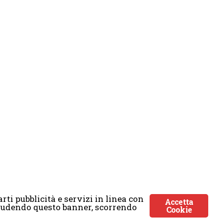
rti pubblicità e servizi in linea con
Accetta
Chiudendo questo banner, scorrendo
Cookie
ticmoon.com