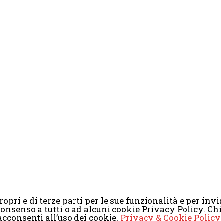
opri e di terze parti per le sue funzionalità e per invia
il consenso a tutti o ad alcuni cookie Privacy Policy. 
2008-2017 Scenaripolitici.com - Tutti i diritti riservati. Creato da
Atlan
cconsenti all’uso dei cookie.
Privacy & Cookie Policy