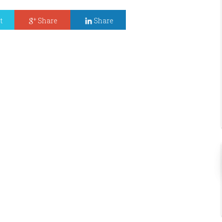
t
Share
Share