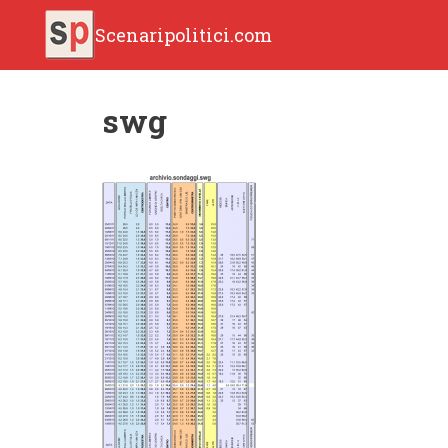
Scenaripolitici.com
swg