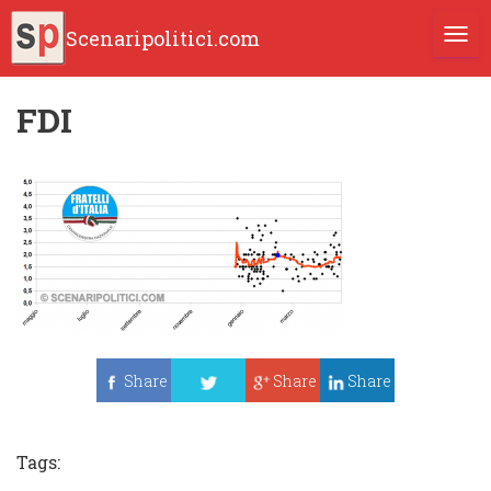
Scenaripolitici.com
TOGG
FDI
Share
Share
Share
Tweet
Tags: