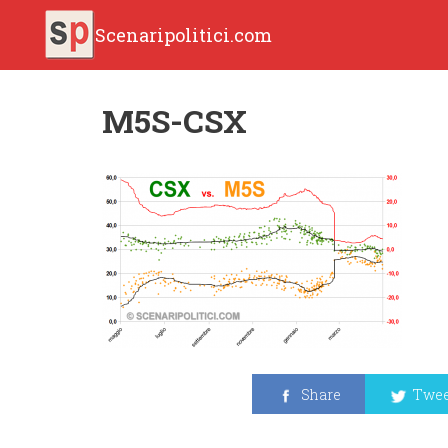
Scenaripolitici.com
M5S-CSX
Share
Twee