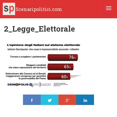
Scenaripolitici.com
TOGG
2_Legge_Elettorale
Share
Tweet
Share
Share