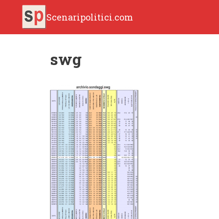
Scenaripolitici.com
swg