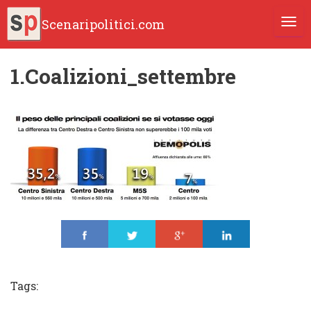
Scenaripolitici.com
TOGG
1.Coalizioni_settembre
Share
Tweet
Share
Share
Tags: