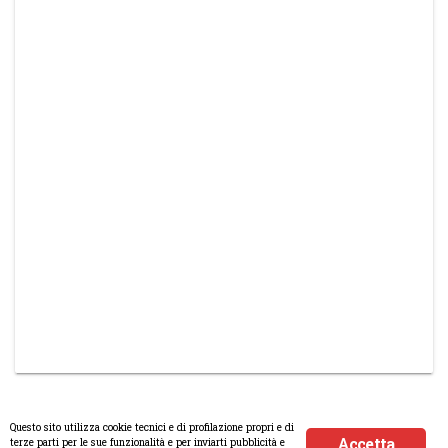
Questo sito utilizza cookie tecnici e di profilazione propri e di
Accetta
terze parti per le sue funzionalità e per inviarti pubblicità e