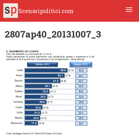
Scenaripolitici.com
TOGG
2807ap40_20131007_3