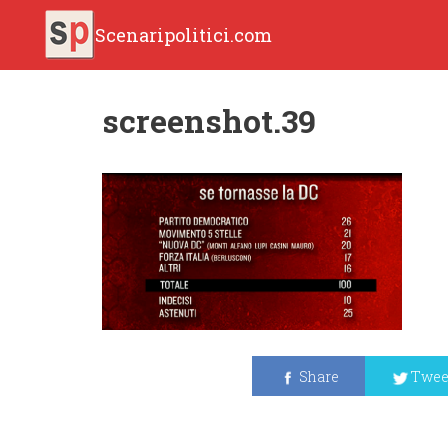
Scenaripolitici.com
screenshot.39
Share
Twee