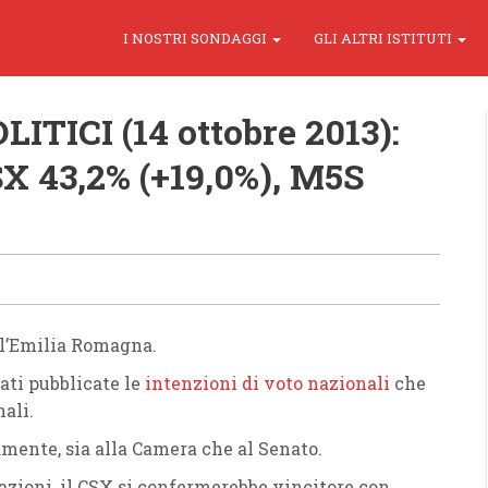
I NOSTRI SONDAGGI
GLI ALTRI ISTITUTI
TICI (14 ottobre 2013):
 43,2% (+19,0%), M5S
 l’Emilia Romagna.
ati pubblicate le
intenzioni di voto nazionali
che
ali.
ente, sia alla Camera che al Senato.
razioni, il CSX si confermerebbe vincitore con