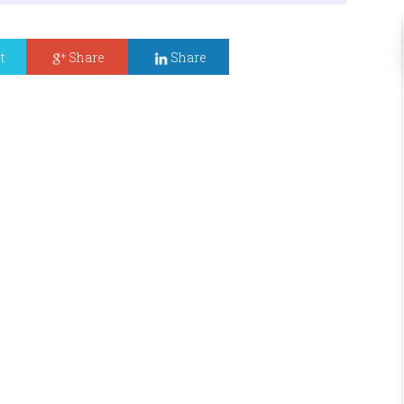
t
Share
Share