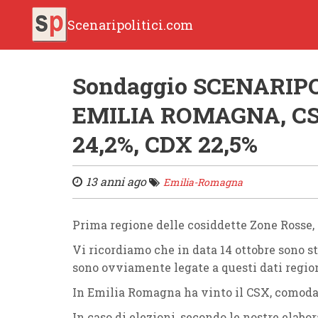
Scenaripolitici.com
Sondaggio SCENARIPOLI
EMILIA ROMAGNA, CSX
24,2%, CDX 22,5%
13 anni ago
Emilia-Romagna
Prima regione delle cosiddette Zone Rosse,
Vi ricordiamo che in data 14 ottobre sono st
sono ovviamente legate a questi dati region
In Emilia Romagna ha vinto il CSX, comodam
In caso di elezioni, secondo le nostre elabo