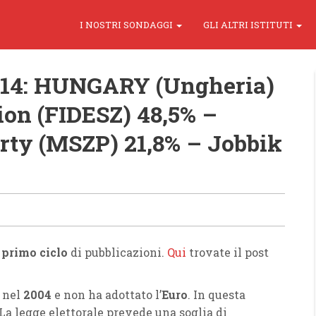
I NOSTRI SONDAGGI
GLI ALTRI ISTITUTI
014: HUNGARY (Ungheria)
on (FIDESZ) 48,5% –
rty (MSZP) 21,8% – Jobbik
l
primo ciclo
di pubblicazioni.
Qui
trovate il post
nel
2004
e non ha adottato l’
Euro
. In questa
 La legge elettorale prevede una soglia di