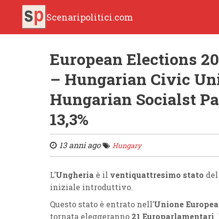
Scenaripolitici.com
European Elections 2
– Hungarian Civic Uni
Hungarian Socialst Pa
13,3%
13 anni ago
Hungary
L’
Ungheria
è il
ventiquattresimo stato
de
iniziale introduttivo.
Questo stato è entrato nell’
Unione Europea
tornata eleggeranno
21 Europarlamentari
.