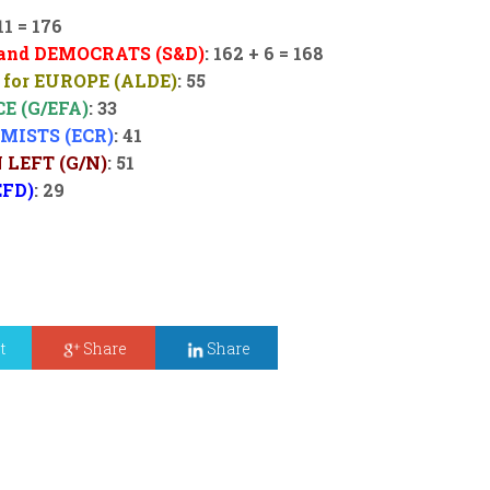
11 = 176
and DEMOCRATS (S&D)
: 162 + 6 = 168
for EUROPE (ALDE)
: 55
E (G/EFA)
: 33
ISTS (ECR)
: 41
LEFT (G/N)
: 51
EFD)
: 29
t
Share
Share