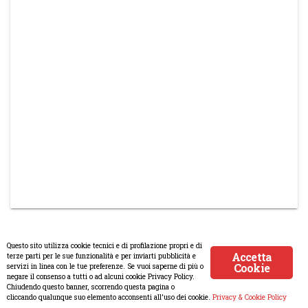
Questo sito utilizza cookie tecnici e di profilazione propri e di
Accetta
terze parti per le sue funzionalità e per inviarti pubblicità e
Cookie
servizi in linea con le tue preferenze. Se vuoi saperne di più o
© Copyright 2008-2017 Scenaripolitici.com - Tutti i diritti riservati.
negare il consenso a tutti o ad alcuni cookie Privacy Policy.
Chiudendo questo banner, scorrendo questa pagina o
Creato da
Atlanticmoon.com
cliccando qualunque suo elemento acconsenti all’uso dei cookie.
Privacy & Cookie Policy