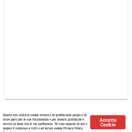
Questo sito utilizza cookie tecnici e di profilazione propri e di
Accetta
terze parti per le sue funzionalità e per inviarti pubblicità e
Cookie
servizi in linea con le tue preferenze. Se vuoi saperne di più o
© Copyright 2008-2017 Scenaripolitici.com - Tutti i diritti riservati.
negare il consenso a tutti o ad alcuni cookie Privacy Policy.