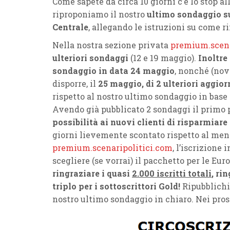
Come sapete da circa 10 giorni c’è lo stop a
riproponiamo il nostro
ultimo sondaggio su
Centrale
, allegando le istruzioni su come 
Nella nostra sezione privata
premium.scena
ulteriori sondaggi
(12 e 19 maggio).
Inoltre
sondaggio in data 24 maggio
, nonché (nov
disporre, il
25 maggio, di 2 ulteriori aggio
rispetto al nostro ultimo sondaggio in base
Avendo già pubblicato 2 sondaggi il primo p
possibilità ai nuovi clienti di risparmiare
giorni lievemente scontato rispetto al mens
premium.scenaripolitici.com
, l’iscrizione
scegliere (se vorrai) il pacchetto per le Euro
ringraziare i quasi
2.000 iscritti totali
, ri
triplo per i sottoscrittori Gold!
Ripubblichi
nostro ultimo sondaggio in chiaro. Nei pross