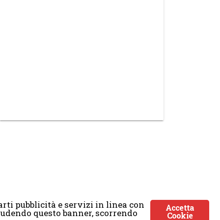
rti pubblicità e servizi in linea con
Accetta
Chiudendo questo banner, scorrendo
Cookie
ticmoon.com