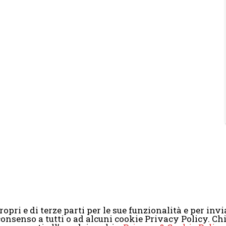
opri e di terze parti per le sue funzionalità e per invia
il consenso a tutti o ad alcuni cookie Privacy Policy. 
2008-2017 Scenaripolitici.com - Tutti i diritti riservati. Creato da
Atlan