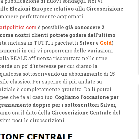
lla pubblicazione di nuovi sondaggi. Noi vi
lle Elezioni Europee relativo alla Circoscrizione
rimanere perfettamente aggiornati.
ripolitici.com
è possibile
già conoscere 2
 come nostri clienti potrete godere dell’ultimo
ità inclusa in TUTTI i pacchetti
Silver
e
Gold
)
rnamenti
in cui vi proporremo delle variazioni
 alla REALE affluenza riscontrata nelle urne.
erde un po’ d’interesse per cui diamo la
qualcosa sottoscrivendo un abbonamento di 15
ile classico. Per saperne di più andate su
 iniziale è completamente gratuita. Da lì potrai
pee che fa al caso tuo. C
ogliamo l’occasione per
ngraziamento doppio per i sottoscrittori Silver,
amo ora il dato della
Circoscrizione Centrale
del
imi post le circoscrizioni.