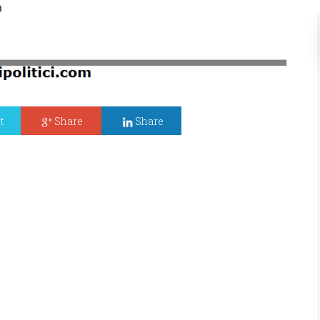
t
Share
Share