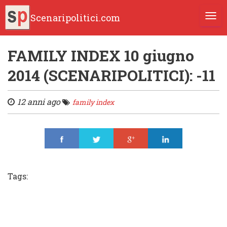
Scenaripolitici.com
TOGG
FAMILY INDEX 10 giugno
2014 (SCENARIPOLITICI): -11
12 anni ago
family index
Share
Tweet
Share
Share
Tags: