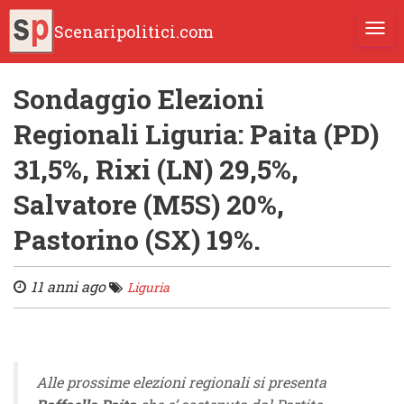
Scenaripolitici.com
TOGG
Sondaggio Elezioni
Regionali Liguria: Paita (PD)
31,5%, Rixi (LN) 29,5%,
Salvatore (M5S) 20%,
Pastorino (SX) 19%.
11 anni ago
Liguria
Alle prossime elezioni regionali si presenta