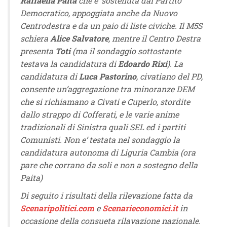
Raffaella Paita
che e’ sostenuta dal Partito
Democratico, appoggiata anche da Nuovo
Centrodestra e da un paio di liste civiche. Il M5S
schiera
Alice Salvatore
, mentre il Centro Destra
presenta
Toti
(ma il sondaggio sottostante
testava la candidatura di
Edoardo Rixi
). La
candidatura di
Luca Pastorino
, civatiano del PD,
consente un’aggregazione tra minoranze DEM
che si richiamano a Civati e Cuperlo, stordite
dallo strappo di Cofferati, e le varie anime
tradizionali di Sinistra quali SEL ed i partiti
Comunisti. Non e’ testata nel sondaggio la
candidatura autonoma di Liguria Cambia (ora
pare che corrano da soli e non a sostegno della
Paita)
Di seguito i risultati della rilevazione fatta da
Scenaripolitici.com
e
Scenarieconomici.it
in
occasione della consueta rilavazione nazionale.