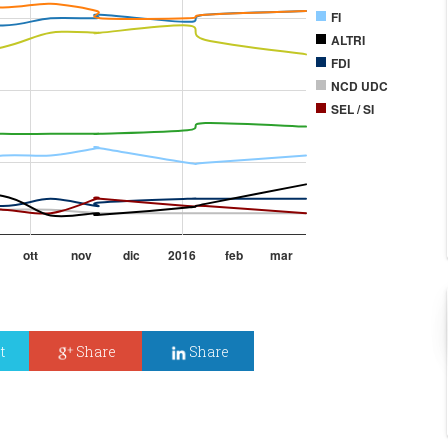
t
Share
Share