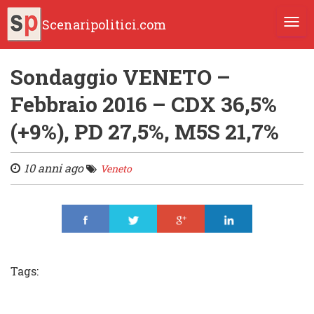
Scenaripolitici.com
TOGG
Sondaggio VENETO –
Febbraio 2016 – CDX 36,5%
(+9%), PD 27,5%, M5S 21,7%
10 anni ago
Veneto
Share
Tweet
Share
Share
Tags: