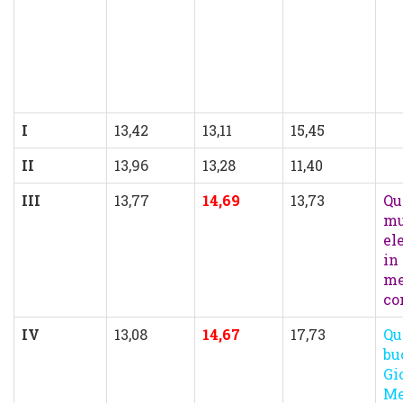
I
13,42
13,11
15,45
II
13,96
13,28
11,40
III
13,77
14,69
13,73
Qu
mu
el
in
me
co
IV
13,08
14,67
17,73
Qu
bu
Gi
Me