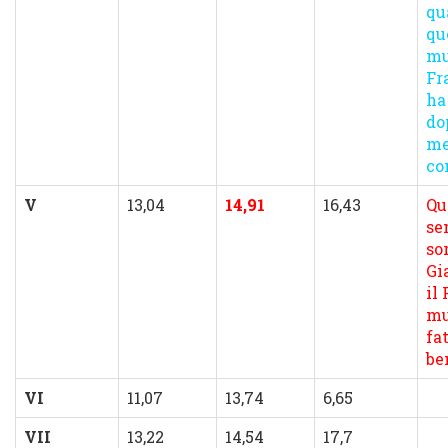
qu
qu
mu
Fra
ha
do
me
co
V
13,04
14,91
16,43
Qu
se
so
Gi
il
mu
fa
be
VI
11,07
13,74
6,65
VII
13,22
14,54
17,7