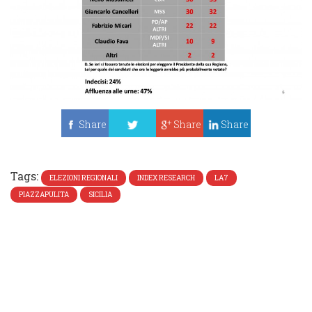
Share
Share
Share
Tweet
Tags:
ELEZIONI REGIONALI
INDEX RESEARCH
LA7
PIAZZAPULITA
SICILIA