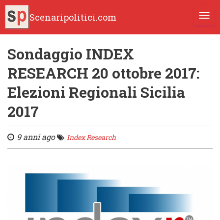
Scenaripolitici.com
TOGG
Sondaggio INDEX
RESEARCH 20 ottobre 2017:
Elezioni Regionali Sicilia
2017
9 anni ago
Index Research