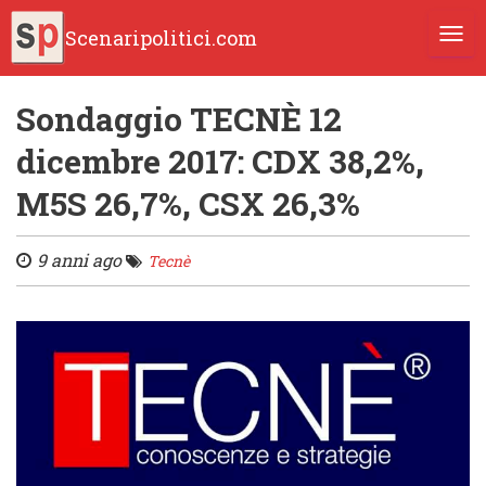
Scenaripolitici.com
TOGG
Sondaggio TECNÈ 12
dicembre 2017: CDX 38,2%,
M5S 26,7%, CSX 26,3%
9 anni ago
Tecnè