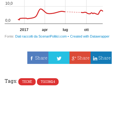
Share
Share
Share
Tweet
Tags:
TECNÈ
TGCOM24