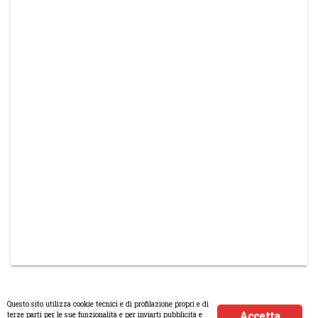
Questo sito utilizza cookie tecnici e di profilazione propri e di
Accetta
terze parti per le sue funzionalità e per inviarti pubblicità e