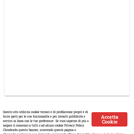
Questo sito utilizza cookie tecnici e di profilazione propri e di
Accetta
terze parti per le sue funzionalità e per inviarti pubblicità e
Cookie
servizi in linea con le tue preferenze. Se vuoi saperne di più o
© Copyright 2008-2017 Scenaripolitici.com - Tutti i diritti riservati.
negare il consenso a tutti o ad alcuni cookie Privacy Policy.
Chiudendo questo banner, scorrendo questa pagina o
Creato da
Atlanticmoon.com