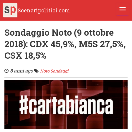
Scenaripolitici.com
TOGG
Sondaggio Noto (9 ottobre
2018): CDX 45,9%, M5S 27,5%,
CSX 18,5%
8 anni ago
Noto Sondaggi