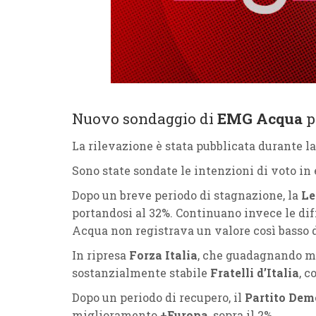
Nuovo sondaggio di
EMG Acqua
p
La rilevazione è stata pubblicata durante l
Sono state sondate le intenzioni di voto in
Dopo un breve periodo di stagnazione, la
Le
portandosi al 32%. Continuano invece le dif
Acqua non registrava un valore così basso d
In ripresa
Forza Italia
, che guadagnando me
sostanzialmente stabile
Fratelli d’Italia
, c
Dopo un periodo di recupero, il
Partito Dem
miglioramento
+Europa
, sopra il 2%.