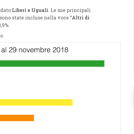
ndato
Liberi e Uguali
. Le sue principali
 sono state incluse nella voce “
Altri di
3,9%.
o.