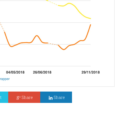
t
Share
Share