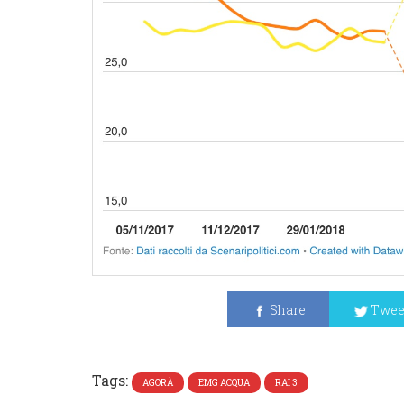
Share
Twee
Tags:
AGORÀ
EMG ACQUA
RAI 3