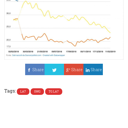
Share
Share
Share
Tweet
Tags:
LA7
SWG
TG LA7