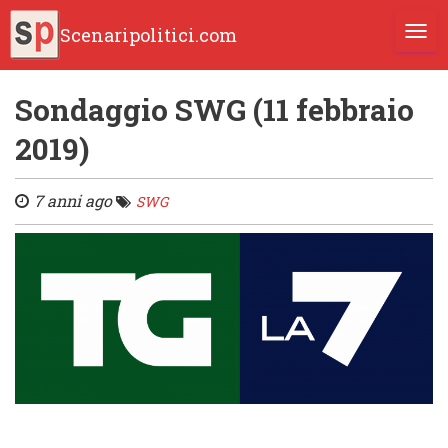
Scenaripolitici.com
TOGG
Sondaggio SWG (11 febbraio
2019)
7 anni ago
SWG