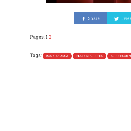
Share
Twee
Pages:
1
2
Tags:
#CARTABIANCA
ELEZIONI EUROPEE
EUROPEE 2019