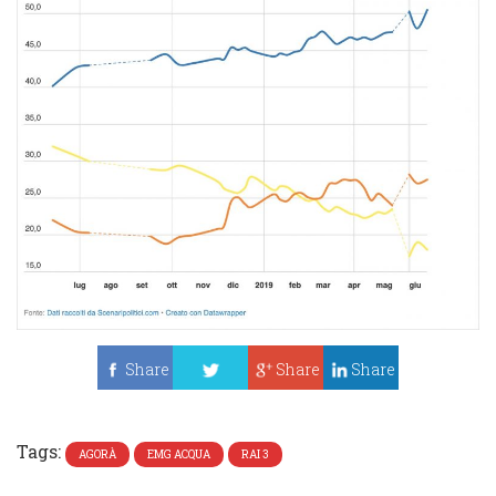
Share
Share
Share
Tweet
Tags:
AGORÀ
EMG ACQUA
RAI 3