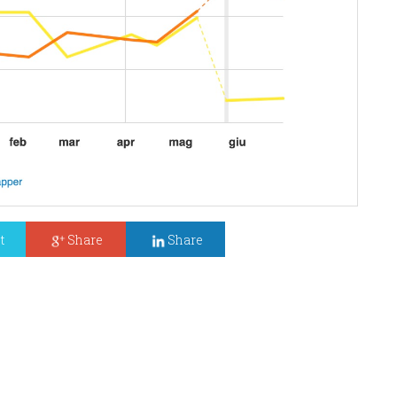
t
Share
Share