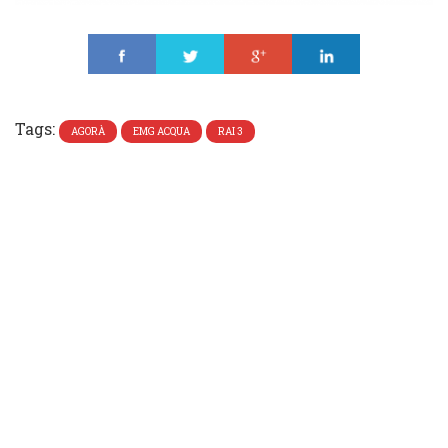
Share
Tweet
Share
Share
Tags:
AGORÀ
EMG ACQUA
RAI 3