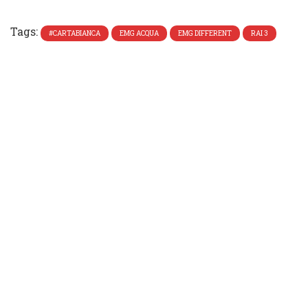
Tweet
Tags:
#CARTABIANCA
EMG ACQUA
EMG DIFFERENT
RAI 3