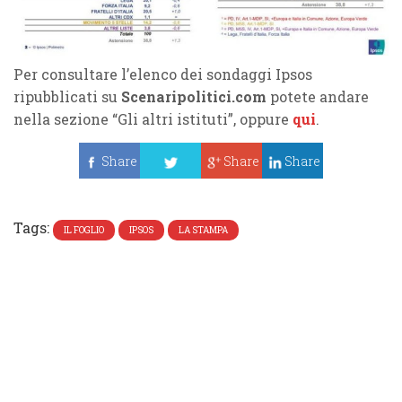
Per consultare l’elenco dei sondaggi Ipsos
ripubblicati su
Scenaripolitici.com
potete andare
nella sezione “Gli altri istituti”, oppure
qui
.
Share
Share
Share
Tweet
Tags:
IL FOGLIO
IPSOS
LA STAMPA