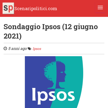
Scenaripolitici.com
TOGG
Sondaggio Ipsos (12 giugno
2021)
5 anni ago
Ipsos