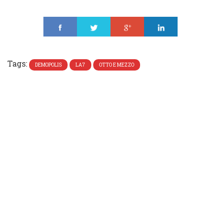
Share
Tweet
Share
Share
Tags:
DEMOPOLIS
LA7
OTTO E MEZZO