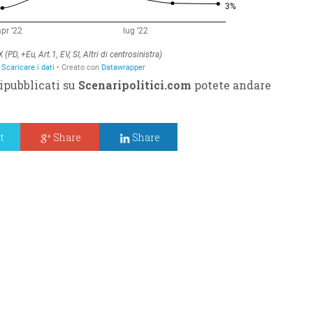
ripubblicati su
Scenaripolitici.com
potete andare
t
Share
Share