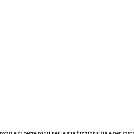
opri e di terze parti per le sue funzionalità e per invia