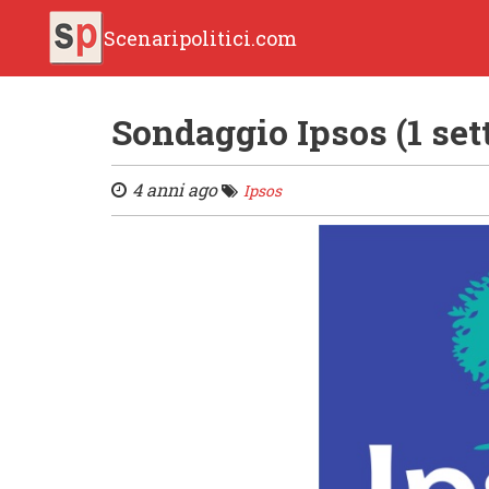
Scenaripolitici.com
Sondaggio Ipsos (1 se
4 anni ago
Ipsos