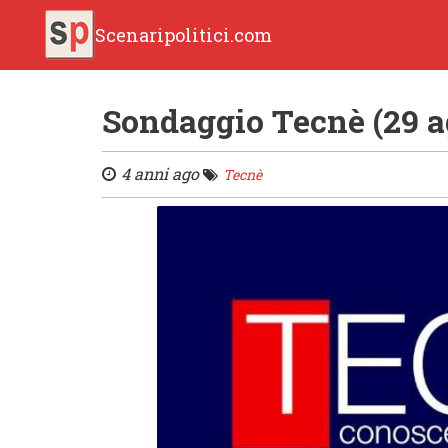
Scenaripolitici.com
Sondaggio Tecnè (29 ag
4 anni ago
Tecnè