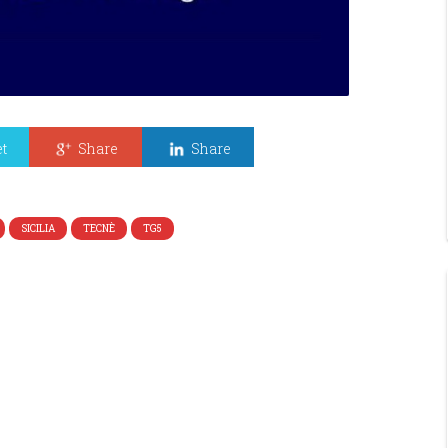
t
Share
Share
SICILIA
TECNÈ
TG5