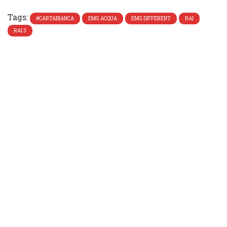
Tags:
#CARTABIANCA
EMG ACQUA
EMG DIFFERENT
RAI
RAI 3