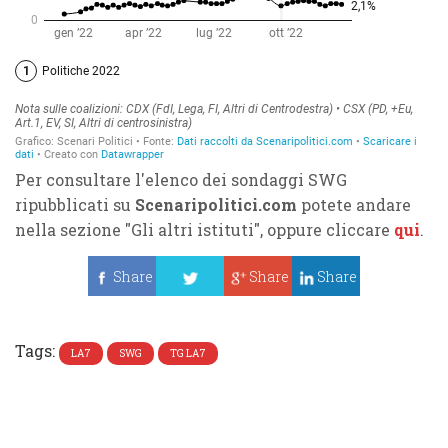
Per consultare l'elenco dei sondaggi SWG
ripubblicati su
Scenaripolitici.com
potete andare
nella sezione "Gli altri istituti", oppure cliccare
qui
.
Share
Share
Share
Tweet
Tags:
LA7
SWG
TG LA7