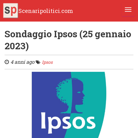
Scenaripolitici.com
TOGG
Sondaggio Ipsos (25 gennaio
2023)
4 anni ago
Ipsos