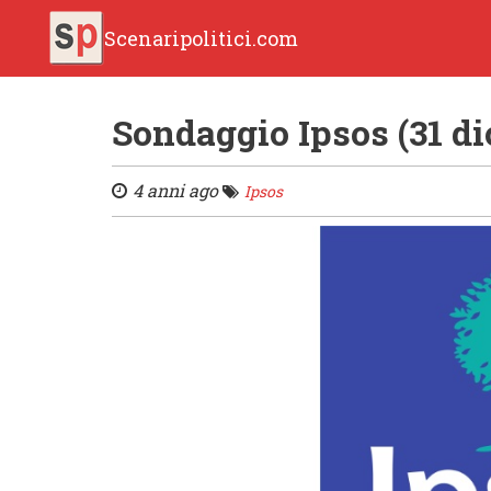
Scenaripolitici.com
Sondaggio Ipsos (31 d
4 anni ago
Ipsos