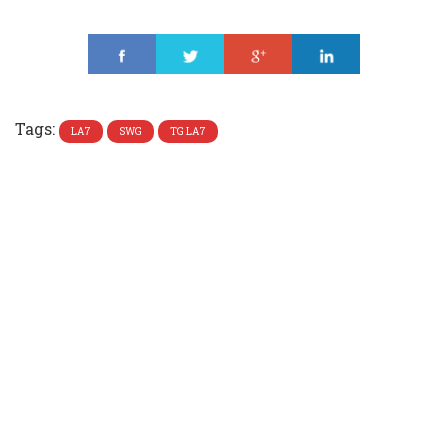
Share
Tweet
Share
Share
Tags:
LA7
SWG
TG LA7