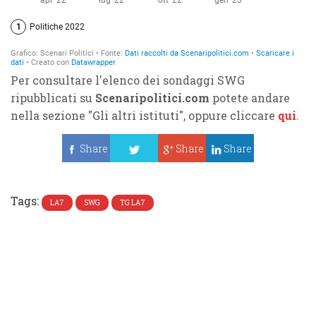
Per consultare l'elenco dei sondaggi SWG
ripubblicati su
Scenaripolitici.com
potete andare
nella sezione "Gli altri istituti", oppure cliccare
qui
.
Share
Share
Share
Tweet
Tags:
LA7
SWG
TG LA7