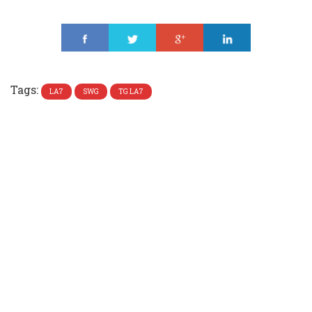
Share
Tweet
Share
Share
Tags:
LA7
SWG
TG LA7