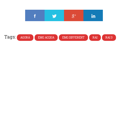
Share
Tweet
Share
Share
Tags:
AGORÀ
EMG ACQUA
EMG DIFFERENT
RAI
RAI 3