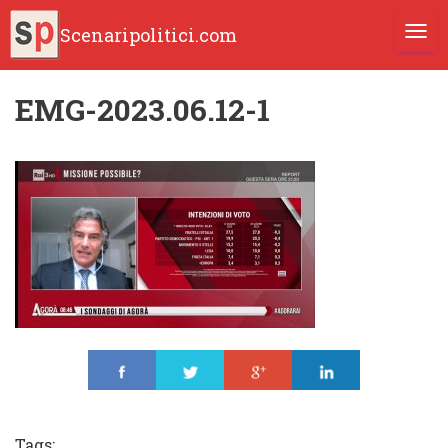
Scenaripolitici.com
TOGG
EMG-2023.06.12-1
Share
Tweet
Share
Share
Tags: